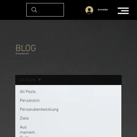
Anmelden
BLOG
Beitragsübersicht
All Posts
All Posts
Persönlich
Personalentwicklung
Ziele
Aus
meinem