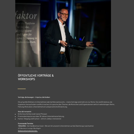
ÖFFENTLICHE VORTRÄGE &
WORKSHOPS
Vorträge, die bewegen – Impulse, die bleiben
Ob auf großen Bühnen, in Unternehmen oder bei Netzwerkevents – meine Vorträge sind mehr als nur Worte. Sie sind Erlebnisse, die
inspirieren, herausfordern und Mut machen. Ich spreche über Themen, die Menschen und Organisationen wirklich weiterbringen: Werte,
Führung, Motivation, Unternehmertum und persönliche Entwicklung.
Was dich erwartet:
Echte Geschichten statt leerer Phrasen
Praxisnahe Impulse aus über 30 Jahren Unternehmererfahrung
Humor, Tiefgang und Klartext – ehrlich, nahbar, motivierend
Kommende Termine:
18.06.2026
- Die Handbremse lösen - Wie wir mit unserem Unternehmen auf die Überholspur wechselten
ICF Business Lounge, Reutlingen
Weitere Informationen hier.