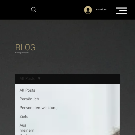
Anmelden
BLOG
Beitragsübersicht
All Posts
All Posts
Persönlich
Personalentwicklung
Ziele
Aus
meinem